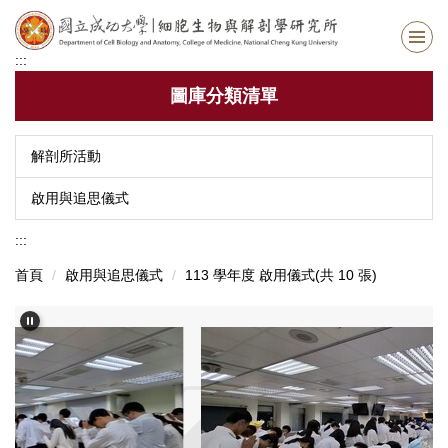
跳
到
主
:::
要
圖庫分類清單
內
容
區
解剖所活動
啟用與追思儀式
:::
首頁
啟用與追思儀式
113 學年度 啟用儀式(共 10 張)