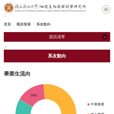
跳
到
主
:::
要
首頁
職涯發展
系友動向
內
容
區
資訊清單
:::
資訊清單
系友動向
最新消息
畢業生流向
系所資訊
系所成員
招生資訊
修業資訊