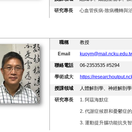
研究專長
心血管疾病-致病機轉與
職稱
教授
Email
kuoym@mail.ncku.edu.t
聯絡電話
06-2353535 #5294
學術成大
https://researchoutput.n
授課領域
人體解剖學、神經解剖學
研究專長
1.
阿茲海默症
2.
代謝症候群和憂鬱症的
3.
運動提升腦功能抗失智