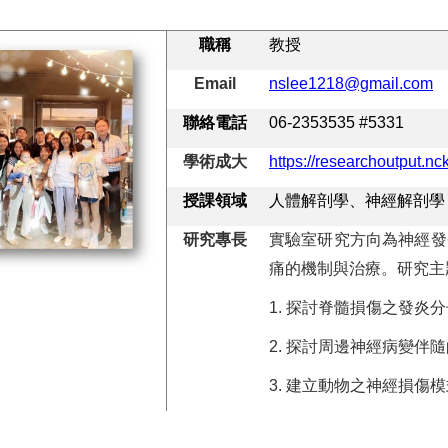
職稱
教授
Email
nslee1218@gmail.com
聯絡電話
06-2353535 #5331
學術成大
https://researchoutput.n
授課領域
人體解剖學、神經解剖學
研究專長
實驗室研究方向為神經發
痛的機制與治療。研究主
1.
探討脊髓損傷之發炎分
2.
探討周邊神經病變伴隨
3.
建立動物之神經損傷模