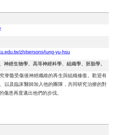
w
cku.edu.tw/zh/persons/jung-yu-hsu
、神經生物學、高等神經科學、組織學、胚胎學。
究脊髓受傷後神經纖維的再生與組織修復。歡迎有
、以及臨床醫師加入他的團隊，共同研究治療的對
的傷患再度邁出他們的步伐。