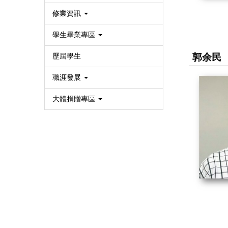
修業資訊
學生畢業專區
歷屆學生
郭余民
職涯發展
大體捐贈專區