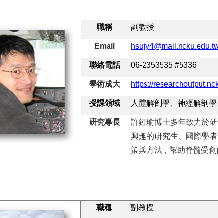
職稱
副教授
Email
hsujy4@mail.ncku.edu.t
聯絡電話
06-2353535 #5336
學術成大
https://researchoutput.n
授課領域
人體解剖學、神經解剖學
研究專長
許鍾瑜博士多年致力於研
興趣的研究生、國際學者
策與方法，幫助脊髓受創
職稱
副教授