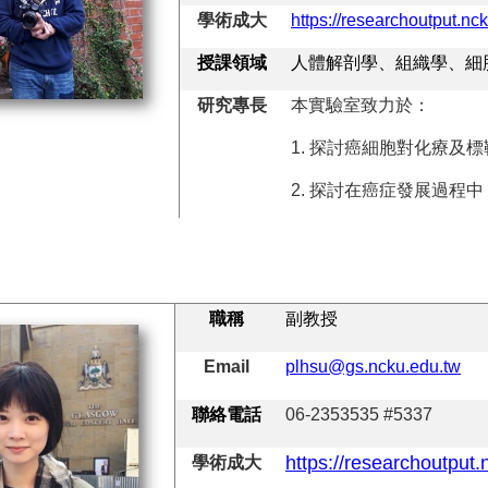
學術成大
https://researchoutput.n
授課領域
人體解剖學、組織學、細
研究專長
本實驗室致力於：
1.
探討癌細胞對化療及標
2.
探討在癌症發展過程中
職稱
副教授
Email
plhsu@gs.ncku.edu.tw
聯絡電話
06-2353535 #5337
https://researchoutput.
學術成大