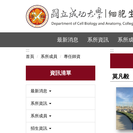
跳
到
主
要
內
容
最新消息
系所資訊
系所
區
:::
:::
首頁
系所成員
專任師資
資訊清單
莫凡毅
最新消息
系所資訊
系所成員
招生資訊