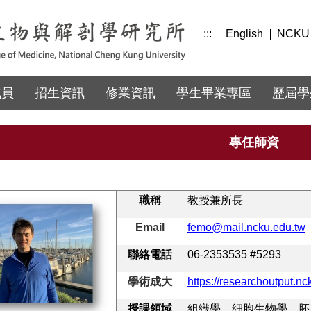
:::
English
NCKU
成員
招生資訊
修業資訊
學生畢業專區
歷屆學
專任師資
職稱
教授兼所長
Email
femo@mail.ncku.edu.tw
聯絡電話
06-2353535 #5293
學術成大
https://researchoutput.n
授課領域
組織學、細胞生物學、胚