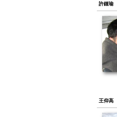
許鍾瑜
王仰高