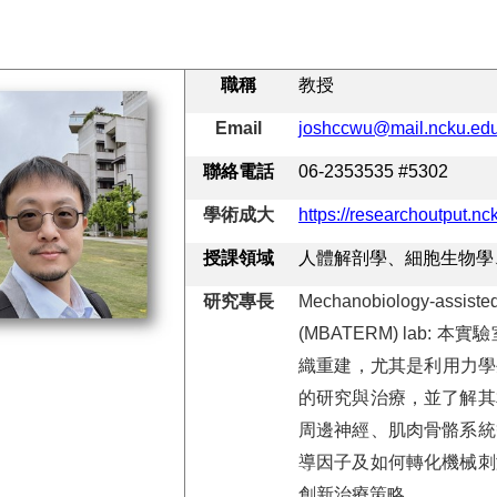
職稱
教授
Email
joshccwu@mail.ncku.edu
聯絡電話
06-2353535 #5302
學術成大
https://researchoutput.n
授課領域
人體解剖學、細胞生物學
研究專長
Mechanobiology-assiste
(MBATERM) lab:
本實驗
織重建，尤其是利用力學生物
的研究與治療，並了解其
周邊神經、肌肉骨骼系統
導因子及如何轉化機械刺
創新治療策略