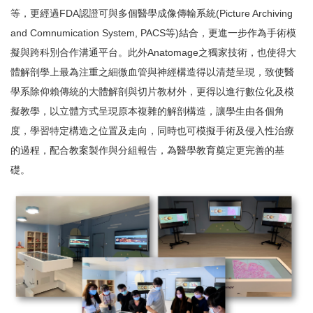
等，更經過
FDA
認證可與多個醫學成像傳輸系統
(Picture Archiving
and Comnumication System, PACS
等
)
結合，更進一步作為手術模
擬與跨科別合作溝通平台。此外
Anatomage
之獨家技術，也使得大
體解剖學上最為注重之細微血管與神經構造得以清楚呈現，致使醫
學系除仰賴傳統的大體解剖與切片教材外，更得以進行數位化及模
擬教學，以立體方式呈現原本複雜的解剖構造，讓學生由各個角
度，學習特定構造之位置及走向，同時也可模擬手術及侵入性治療
的過程，配合教案製作與分組報告，為醫學教育奠定更完善的基
礎。