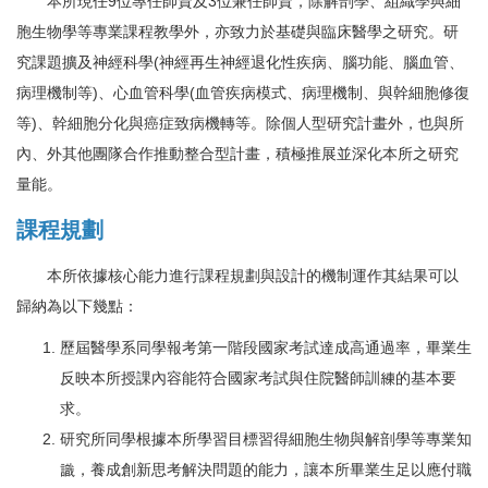
本所現任9位專任師資及3位兼任師資，除解剖學、組織學與細
胞生物學等專業課程教學外，亦致力於基礎與臨床醫學之研究。研
究課題擴及神經科學(神經再生神經退化性疾病、腦功能、腦血管、
病理機制等)、心血管科學(血管疾病模式、病理機制、與幹細胞修復
等)、幹細胞分化與癌症致病機轉等。除個人型研究計畫外，也與所
內、外其他團隊合作推動整合型計畫，積極推展並深化本所之研究
量能。
課程規劃
本所依據核心能力進行課程規劃與設計的機制運作其結果可以
歸納為以下幾點：
歷屆醫學系同學報考第一階段國家考試達成高通過率，畢業生
反映本所授課內容能符合國家考試與住院醫師訓練的基本要
求。
研究所同學根據本所學習目標習得細胞生物與解剖學等專業知
識，養成創新思考解決問題的能力，讓本所畢業生足以應付職