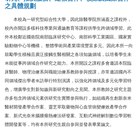
之具體規劃
本校為一研究型綜合性大學，因此除醫學院所涵蓋之課程外，
校內亦開設多樣科技專業與通識教育等課程供學生跨領域學習。此
外本校鄰近國衛院南部臨床研究中心、南部科學工業園區、國家實
驗動物中心等機構， 整體學術與產業環境豐富多元。因此本所一向
鼓勵學生積極且廣泛接觸生醫相關之各項知識領域，以培養學生未
來能從事跨領域合作研究之能力。本所開設之課程多會邀請本院臨
床醫師、物理治療系與職能治療系教師參與授課，亦常邀請國內不
同領域傑出學者來訪舉行特別演講，以強化跨領域及多元化學習特
色，增廣學生對新知識與新研究動向之見聞。本所教師之研究主題
亦多包含跨領域元素供研究生實際參與執行，如組織再生創新奈米
醫材開發產學合作案、靈芝萃取藥物與心血管病變療效產學合作
案、新式光奈米腦腫瘤熱療法研發案、互動式神經解剖數位學習軟
體開發案等，均有本所研究生親自參與並發表畢業論文。