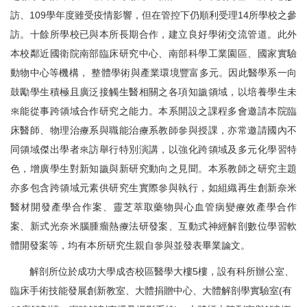
訪、
109
學年度雖受疫情影響，但在管控下仍順利受理
14
所學校之參
訪。十餘所學校已與本所長期合作，建立良好學術交流管道。此外
本校鄰近國衛院南部臨床研究中心、南部科學工業園區、國家實驗
動物中心等機構， 整體學術與產業環境豐富多元。因此醫學系一向
鼓勵學生積極且廣泛接觸生醫相關之各項知識領域，以培養學生未
來能從事跨領域合作研究之能力。本系開設之課程多會邀請本院臨
床醫師、物理治療系與職能治療系教師參與授課，亦常邀請國內不
同領域傑出學者來訪舉行特別演講，以強化跨領域及多元化學習特
色，增廣學生對新知識與新研究動向之見聞。本系教師之研究主題
亦多包含跨領域元素供研究生實際參與執行，如組織再生創新奈米
醫材開發產學合作案、靈芝萃取藥物與心血管病變療效產學合作
案、新式光奈米腦腫瘤熱療法研發案、互動式神經解剖數位學習軟
體開發案等，均有本所研究生親自參與並發表畢業論文。
解剖所位於成功大學成杏校區醫學大樓5樓，設有科所辦公室、
臨床手術技能發展創新教室、大體捐贈中心、大體解剖學實驗室(有