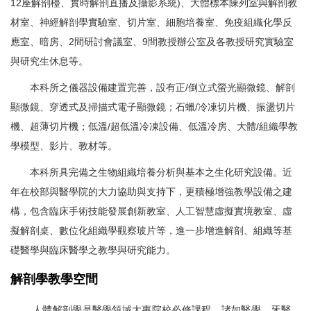
12座解剖檯、實時解剖直播及攝影系統)、大體標本陳列室與解剖教
材室、神經解剖學實驗室、切片室、細胞培養室、免疫組織化學反
應室、暗房、2間研討會議室、9間教授辦公室及各教授研究實驗室
與研究生休息等。
本科所之儀器設備建置完善，設有正/倒立式螢光顯微鏡、解剖
顯微鏡、穿透式及掃描式電子顯微鏡；石蠟/冷凍切片機、振盪切片
機、超薄切片機；低溫/超低溫冷凍設備、低溫冷房、大體/組織學教
學模型、影片、教材等。
本科所具完備之生物組織培養分析與基本之生化研究設備。近
年在校部與醫學院的大力協助與支持下，更積極增強教學設備之建
構，包含臨床手術技能發展創新教室、人工智慧虛擬實境教室、虛
擬解剖桌、數位化組織學觀察玻片等，進一步增進解剖、組織等基
礎醫學與臨床醫學之教學與研究能力。
解剖學教學空間
人體解剖學是醫學領域大專院校必修課程，諸如醫學、牙醫、