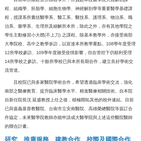
程、組織學、胚胎學、細胞生物學、神經解剖學等重要醫學基礎課
程，授課系所囊括醫學系、醫工系、醫技系、護理系、物治系、職
治系、藥學系、生理所及細解所本所，除此之外，亦有其他學院之
學生主動修習小大體(不上刀) 之課程。除基本教學外，亦接受南部
大專院校、高中之教學參訪，以宣達本所教學重點。108學年度受理
12所學校參訪、109學年度雖受疫情影響，但在管控下仍順利受理
14所學校之參訪。十餘所學校已與本所長期合作，建立良好學術交
流管道。
且校院已與多家醫院學術合作，希望透過臨床學術交流，強化
南部之醫療教育、提升臨床醫學水平、精進醫療相關技術。自本院
自新任院長沈 延盛教授上任之後，積極開拓其他的校外連結。目前
已與嘉義基督教醫院、台南市立安南醫院、高雄榮總醫院等簽訂合
作協定，未來醫學院教師亦能申請成大醫學院與上述這些醫院醫師
的聯合計畫。
研究、推廣服務、建教合作、校際及國際合作