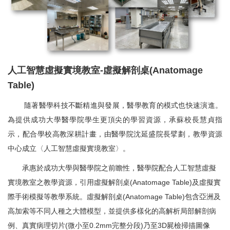
人工智慧虛擬實境教室
-
虛擬解剖桌
(Anatomage
Table)
隨著醫學科技不斷精進與發展，醫學教育的模式也快速演進。
為提供成功大學醫學院學生更頂尖的學習資源，承蘇校長慧貞指
示，配合學校高教深耕計畫，由醫學院沈延盛院長擘劃，教學資源
中心成立〈人工智慧虛擬實境教室〉。
承惠於成功大學與醫學院之前瞻性，醫學院配合人工智慧虛擬
實境教室之教學資源，引用虛擬解剖桌
(Anatomage Table)
及虛擬實
際手術模擬等教學系統。虛擬解剖桌
(Anatomage Table)
包含亞洲及
高加索等不同人種之大體模型，並提供多樣化的高解析局部解剖病
例、真實病理切片
(
微小至
0.2mm
完整分段
)
乃至
3D
屍檢掃描圖像