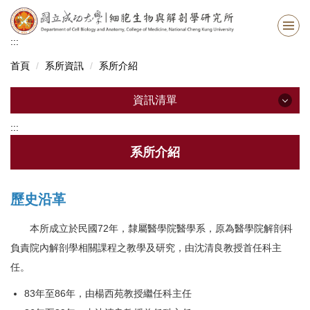
跳
到
主
:::
要
首頁
系所資訊
系所介紹
內
容
區
資訊清單
:::
資訊清單
系所介紹
最新消息
歷史沿革
系所資訊
本所成立於民國72年，隸屬醫學院醫學系，原為醫學院解剖科
系所成員
負責院內解剖學相關課程之教學及研究，由沈清良教授首任科主
招生資訊
任。
修業資訊
83年至86年，由楊西苑教授繼任科主任