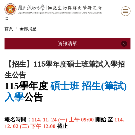
跳
到
主
:::
要
首頁
全部消息
內
容
區
資訊清單
:::
資訊清單
【招生】115學年度碩士班筆試入學招
生公告
最新消息
115
學年度
碩士班 招生
(
筆試
)
系所資訊
入學
公告
系所成員
招生資訊
報名時間：
114.
11.
24 (
一
)
上午
09:00
開始 至
114.
12.
02
(
二
)
下午
12:00
截止
修業資訊