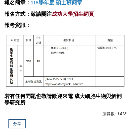
報名簡章
：
115
學年度
碩士班
簡章
學生畢業專區
報名方式：
敬請關注
成功大學招生網頁
歷屆學生
報考資訊：
職涯發展
大體捐贈專區
若有任何問題也敬請歡迎來電 成大細胞生物與解剖
學研究所
瀏覽數:
1418
分享