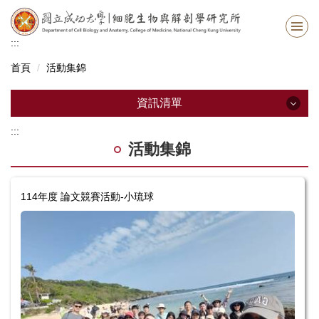
跳
到
主
:::
要
首頁
活動集錦
內
容
區
資訊清單
:::
資訊清單
活動集錦
最新消息
114年度 論文競賽活動-小琉球
系所資訊
系所成員
招生資訊
修業資訊