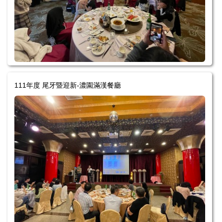
111年度 尾牙暨迎新-濃園滿漢餐廳