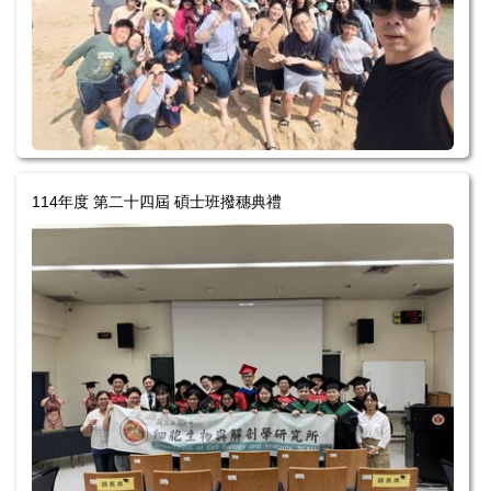
學生畢業專區
歷屆學生
職涯發展
大體捐贈專區
114年度 第二十四屆 碩士班撥穗典禮