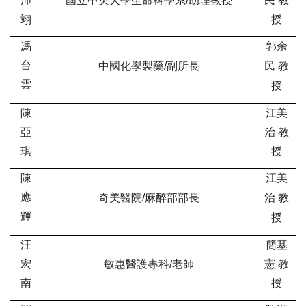
沛
國立中央大學生命科學系/助理教授
民 教
翊
授
馮
郭余
台
中國化學製藥/副所長
民 教
雲
授
陳
江美
亞
治 教
琪
授
陳
江美
應
奇美醫院/麻醉部部長
治 教
輝
授
汪
簡基
宏
敏惠醫護專科/老師
憲 教
南
授