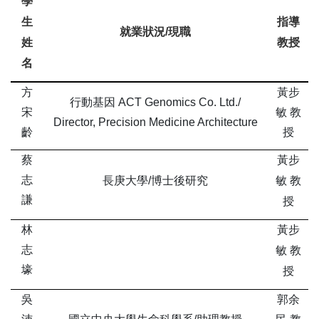
學
生
指導
就業狀況/現職
姓
教授
名
方
黃步
行動基因 ACT Genomics Co. Ltd./
宋
敏 教
Director, Precision Medicine Architecture
齡
授
蔡
黃步
志
長庚大學/博士後研究
敏 教
謙
授
林
黃步
志
敏 教
壕
授
吳
郭余