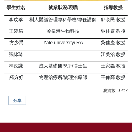
學生姓名
就業狀況/現職
指導教授
李玟葶
樹人醫護管理專科學校/專任講師
郭余民 教授
王婷筠
冷泉港生物科技
吳佳慶 教授
方少禹
Yale university/ RA
吳佳慶 教授
張詠琦
江美治 教授
林孜謙
成大基礎醫學所/博士生
王家義 教授
羅方妤
物理治療所/物理治療師
王仰高 教授
瀏覽數:
1417
分享