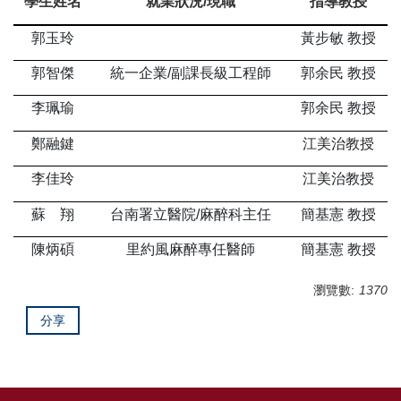
學生姓名
就業狀況/現職
指導教授
郭玉玲
黃步敏 教授
郭智傑
統一企業/副課長級工程師
郭余民 教授
李珮瑜
郭余民 教授
鄭融鍵
江美治教授
李佳玲
江美治教授
蘇 翔
台南署立醫院/麻醉科主任
簡基憲 教授
陳炳碩
里約風麻醉專任醫師
簡基憲 教授
瀏覽數:
1370
分享