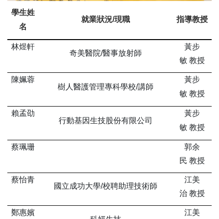
學生姓
就業狀況/現職
指導教授
名
林煜軒
黃步
奇美醫院/醫事放射師
敏 教授
陳姵蓉
黃步
樹人醫護管理專科學校/講師
敏 教授
賴孟劭
黃步
行動基因生技股份有限公司
敏 教授
蔡珮珊
郭余
民 教授
蔡怡青
江美
國立成功大學/校聘助理技術師
治 教授
鄭惠嬪
江美