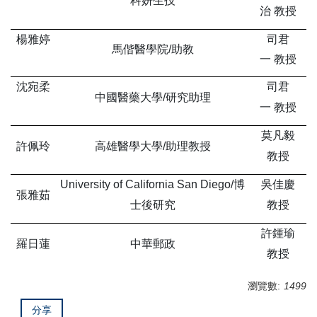
科妍生技
治 教授
楊雅婷
司君
馬偕醫學院/助教
一 教授
沈宛柔
司君
中國醫藥大學/研究助理
一 教授
莫凡毅
許佩玲
高雄醫學大學/助理教授
教授
University of California San Diego/
博
吳佳慶
張雅茹
士後研究
教授
許鍾瑜
羅日蓮
中華郵政
教授
瀏覽數:
1499
分享