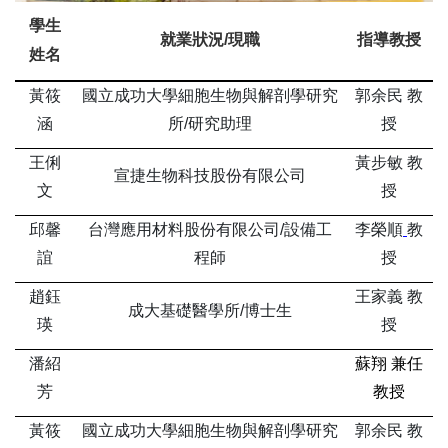
學生
就業狀況/現職
指導教授
姓名
黃筱
國立成功大學細胞生物與解剖學研究
郭余民 教
涵
所/研究助理
授
王俐
黃步敏 教
宣捷生物科技股份有限公司
文
授
邱馨
台灣應用材料股份有限公司/設備工
李榮順
教
誼
程師
授
趙鈺
王家義 教
成大基礎醫學所/博士生
瑛
授
潘紹
蘇翔 兼任
芳
教授
黃筱
國立成功大學細胞生物與解剖學研究
郭余民 教